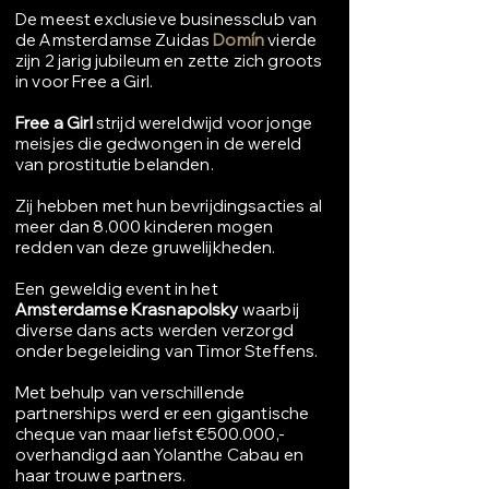
De meest exclusieve businessclub van
de Amsterdamse Zuidas
Domín
vierde
zijn 2 jarig jubileum en zette zich groots
in voor Free a Girl.
Free a Girl
strijd wereldwijd voor jonge
meisjes die gedwongen in de wereld
van prostitutie belanden.
Zij hebben met hun bevrijdingsacties al
meer dan 8.000 kinderen mogen
redden van deze gruwelijkheden.
Een geweldig event in het
Amsterdamse Krasnapolsky
waarbij
diverse dans acts werden verzorgd
onder begeleiding van Timor Steffens.
Met behulp van verschillende
partnerships werd er een gigantische
cheque van maar liefst €500.000,-
overhandigd aan Yolanthe Cabau en
haar trouwe partners.