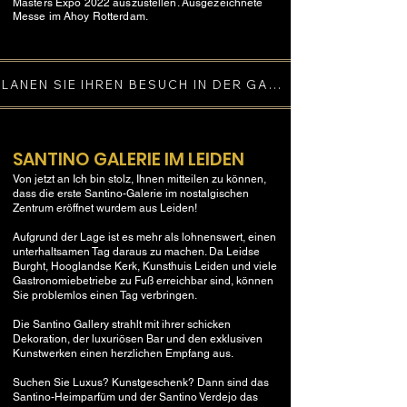
Masters Expo 2022 auszustellen. Ausgezeichnete
Messe im Ahoy Rotterdam.
PLANEN SIE IHREN BESUCH IN DER GALERIE
SANTINO GALERIE IM LEIDEN
Von jetzt an
Ich bin stolz, Ihnen mitteilen zu können,
dass die erste Santino-Galerie im nostalgischen
Zentrum eröffnet wurde
m aus Leiden
!
Aufgrund der Lage ist es mehr als lohnenswert, einen
unterhaltsamen Tag daraus zu machen. Da Leidse
Burght, Hooglandse Kerk, Kunsthuis Leiden und viele
Gastronomiebetriebe zu Fuß erreichbar sind, können
Sie problemlos einen Tag verbringen.
Die Santino Gallery strahlt mit ihrer schicken
Dekoration, der luxuriösen Bar und den exklusiven
Kunstwerken einen herzlichen Empfang aus.
Suchen Sie Luxus?
Kunstgeschenk? Dann sind das
Santino-Heimparfüm und der Santino Verdejo das