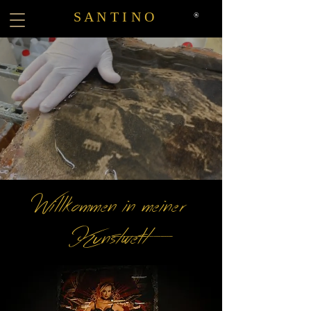
S A N T I N O
®
Willkommen in meiner
Kunstwelt