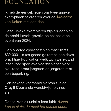
FOUNDATION
Ik heb de eer gekregen om twee unieke
exemplaren te creëren voor de
14e
editie
van Koken met een doel.
Deze unieke exemplaren zijn als één van
de hoofd kavels geveild op het besloten
event van 2024.
De volledige opbrengst van maar liefst
€32.000,- is ten goede gekomen aan deze
prachtige Foundation welk zich wereldwijd
inzet voor sportieve voorzieningen voor
o.a. kans arme jongeren en jongeren met
een beperking.
Een bekend voorbeeld hiervan zijn de
Cruyff Courts
die wereldwijd te vinden
zijn.
De titel van dit unieke item luidt:
Alleen
kun je niets, Je moet het samen doen.