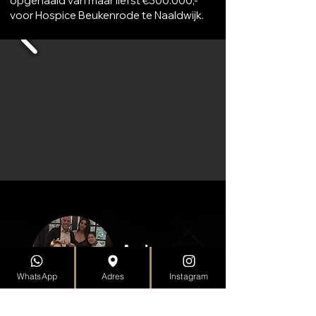
opgehaald van maar liefst €300.000,-
voor Hospice Beukenrode te Naaldwijk.
Andy van
der Meijde
WhatsApp
Adres
Instagram