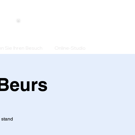
®
en Sie Ihren Besuch
Online-Studio
 Beurs
 stand