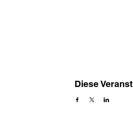
Diese Veranst
SANTINO-GALERIE
Moriaansteeg 12