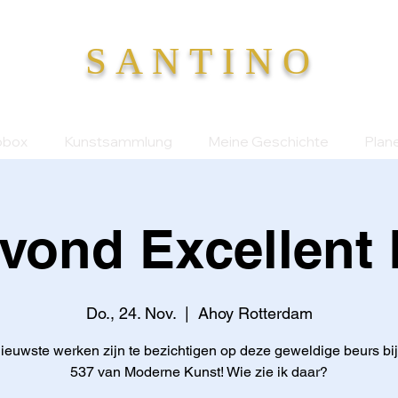
S A N T I N O
obox
Kunstsammlung
Meine Geschichte
Plan
vond Excellent
Do., 24. Nov.
  |  
Ahoy Rotterdam
nieuwste werken zijn te bezichtigen op deze geweldige beurs bij
537 van Moderne Kunst! Wie zie ik daar?