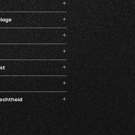
plage
jst
 echtheid