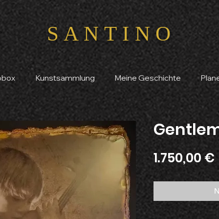
S A N T I N O
obox
Kunstsammlung
Meine Geschichte
Plan
Gentlem
1.750,00 €
N