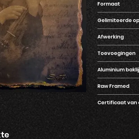
Formaat
120 x 120
Gelimiteerde o
5 wereldwijd
Afwerking
Epoxy 3 laags
Toevoegingen
Glitter en steentjes
Aluminium bakli
Ja
Raw Framed
Nee
Certificaat van
Ja
kte