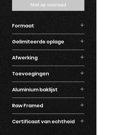
Niet op voorraad
Formaat
120 x 120
Gelimiteerde oplage
5 wereldwijd
Afwerking
Epoxy 3 laags
Toevoegingen
Glitter en steentjes
Aluminium baklijst
Ja
Raw Framed
Nee
Certificaat van echtheid
Ja