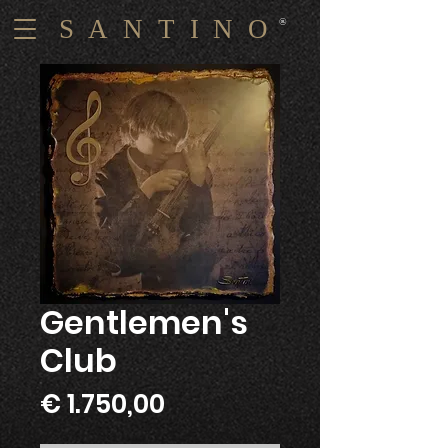
S A N T I N O
®
Gentlemen's
Club
Prijs
€ 1.750,00