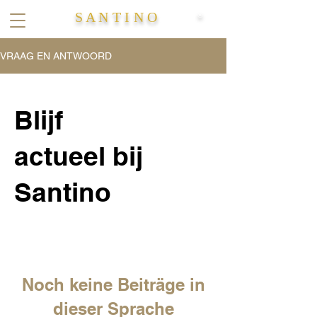
S A N T I N O
®
VRAAG EN ANTWOORD
Blijf
actueel bij
Santino
Noch keine Beiträge in
dieser Sprache